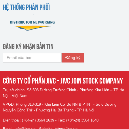
HỆ THỐNG PHÂN PHỐI
ĐĂNG KÝ NHẬN BẢN TIN
Đăng ký
CÔNG TY CỔ PHẦN JIVC - JIVC JOIN STOCK COMPANY
Trụ sở chính: Số 508 Đường Trường Chinh - Phường Kim Liên – TP Hà
Nội - Việt Nam
VPGD: Phòng 318-319 - Khu Liên Cơ Bộ NN & PTNT - Số 6 Đường
Nguyễn Công Trứ - Phường Hai Bà Trưng - TP Hà Nội
Điện thoại: (+84-24) 3564 1639 - Fax: (+84-24) 3564 1640
Email:
info@jivc.vn
- Website:
https://jivc.vn