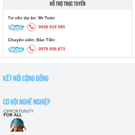
HỖ TRỢ TRỰC TUYẾN
Tư vấn dự án: Mr Toàn
0936 619 585
Chuyên viên: Đào Tiến
0978 858 873
KẾT NỐI CỘNG ĐỒNG
CƠ HỘI NGHỀ NGHIỆP