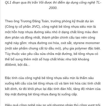
QL1 đoạn qua thị trấn Vôi được thí điểm áp dụng công nghệ TL-
2000.
Theo ông Trương Đăng Toàn, trưởng phòng kỹ thuật dự án
(Công ty cổ phần JIVC), công nghệ bê tông nhựa siêu mịn là
một hỗn hợp nhựa đường siêu nhỏ ở dạng chất lỏng màu đen
đơn phân và đồng nhất, thành phần chính cấu tạo nên công
nghệ này gồm: nhựa đường oxi hóa, oxit sắt, styrene monomer
(một sản phẩm chưng cất từ dầu mỏ), phụ gia polymer đặc biệt.
Tùy thuộc vào yêu cầu sửa chữa mặt đường, bê tông nhựa có
thể bổ sung thêm một số hợp chất khác như bột khoáng
đôlômit, bột đá...
Đặc tính của công nghệ bê tông nhựa siêu mịn là thấm sâu
xuống kết cấu của bê tông nhựa cũ và làm trẻ hóa các tính chất
kết dính, từ đó khôi phục lại đặc tính đàn hồi, tăng độ nhám của
lớp mặt đường bê tông nhựa đang bị xuống cấp.
Hiệu quả công nghệ này so với phương pháp thủ công vượt trội