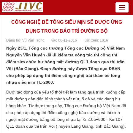
Menu
CÔNG NGHỆ BÊ TÔNG SIÊU MỊN SẼ ĐƯỢC ỨNG
DỤNG TRONG BẢO TRÌ ĐƯỜNG BỘ
·
·
Đăng bởi Vũ Văn Trọng
vào 06-11-2016
lượt xem: 1816
Ngày 23/1, Tổng cục trưởng Tổng cục Đường bộ Việt Nam
Nguyễn Văn Huyện đã đi kiểm tra công tác thi công thí
điểm sửa chữa hư hỏng mặt đường QL1 đoạn qua thị trấn
Vôi (Bắc Giang). Đoạn đường này được Tổng cục ĐBVN
cho phép áp dụng thí điểm công nghệ trải thảm bê tông
nhựa siêu mịn TL-2000.
Dưới tác động của yếu tố thời tiết làm tăng quá trình xuống cấp
mặt đường dẫn đến hình thành vết nứt, ổ gà và các dạng hư
hỏng khác. Từ thực trạng này, Tổng cục Đường bộ Việt Nam đã
cho phép áp dụng thí điểm công nghệ bảo dưỡng và tái sinh
nguội mặt đường bằng bê tông nhựa tại Km105+630 - Km107
QL1 đoạn qua thị trấn Vôi ( huyện Lạng Giang, tỉnh Bắc Giang).